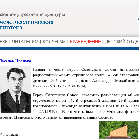
ЕКЕ
ЧИТАТЕЛЯМ
КОЛЛЕГАМ
КРАЕВЕДЕНИЕ
ДЕТСКИЙ ОТДЕ
Поселок Иваново
Назван в честь Героя Советского Союза начальник
радиостанции 461-го стрелкового полка 142-ой стрелково
дивизии 23-й армии рядового Александра Михайлович
Иванова (5.Х. 1923- 2.VI.1989).
Герой Советского Союза, начальник радиостанции 461-г
стрелкового полка 142-й стрелковой дивизии 23-й арми
красноармеец Александр Михайлович ИВАНОВ (5.Х. 192
— 2.VI.1989). В его честь была переименована финска
деревня Маанселькя к юго-западу от нынешней станции Сосново.
Источники: